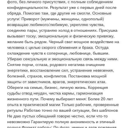
фото, без личного присутствия, с полным соблюдением
конфиденциальности. Результат уже с первых дней после
обряда. Помогаю там, где другие не смогли. Основные
услуги: Приворот (мужчины, женщины, однополый)
возвращаю любимого/любимую, укрепляю чувства,
соединяю пары, устраняю холод в отношениях. Присушка
вызывает тоску, эмоциональную и физическую привязку,
желание быть рядом. Черный сват мощное воздействие на
человека с целью скорого сближения и брака. Остуда
охлаждение чувств к сопернице, любовнице, бывшим.
Убираю сексуальную и эмоциональную связь между ними.
Снятие порчи, сглаза, родового негатива очищение
энергетики, восстановление сил, устранение невезения,
болезней, страхов, конфликтов. Постановка мощной
защиты от завистников, врагов, энергетических атак.
Обереги на семью, бизнес, личную жизнь. Коррекция
судьбы отвод неудач, чистка кармы, гармонизация
жизненного пути. Почему выбирают меня: Более 20 лет
опыта в практической магии Только рабочие, проверенные
ритуалы Работаю точно по вашей ситуации, без шаблонов
Не даю пустых обещаний говорю честно, если что-то
невозможно Гарантирую полную анонимность и этичный
подход Формат работы: По фото, имени и дате рождения