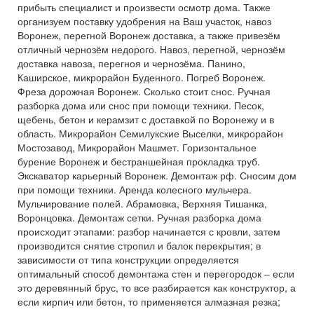
прибыть специалист и произвести осмотр дома. Также
организуем поставку удобрения на Ваш участок, навоз
Воронеж, перегной Воронеж доставка, а также привезём
отличный чернозём недорого. Навоз, перегной, чернозём
доставка навоза, перегноя и чернозёма. Панино,
Каширское, микрорайон Буденного. Погреб Воронеж.
Фреза дорожная Воронеж. Сколько стоит снос. Ручная
разборка дома или снос при помощи техники. Песок,
щебень, бетон и керамзит с доставкой по Воронежу и в
область. Микрорайон Семилукские Выселки, микрорайон
Мостозавод, Микрорайон Машмет. Горизонтальное
бурение Воронеж и бестраншейная прокладка труб.
Экскаватор карьерный Воронеж. Демонтаж рф. Сносим дом
при помощи техники. Аренда колесного мульчера.
Мульчирование полей. Абрамовка, Верхняя Тишанка,
Воронцовка. Демонтаж сетки. Ручная разборка дома
происходит этапами: разбор начинается с кровли, затем
производится снятие стропил и балок перекрытия; в
зависимости от типа конструкции определяется
оптимальный способ демонтажа стен и перегородок – если
это деревянный брус, то все разбирается как конструктор, а
если кирпич или бетон, то применяется алмазная резка;