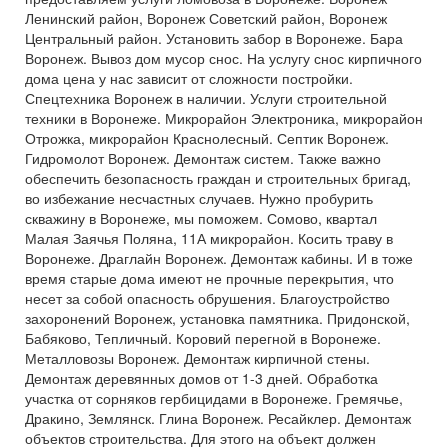
Ленинский район, Воронеж Советский район, Воронеж
Центральный район. Установить забор в Воронеже. Бара
Воронеж. Вывоз дом мусор снос. На услугу снос кирпичного
дома цена у нас зависит от сложности постройки.
Спецтехника Воронеж в наличии. Услуги строительной
техники в Воронеже. Микрорайон Электроника, микрорайон
Отрожка, микрорайон Краснолесный. Септик Воронеж.
Гидромолот Воронеж. Демонтаж систем. Также важно
обеспечить безопасность граждан и строительных бригад,
во избежание несчастных случаев. Нужно пробурить
скважину в Воронеже, мы поможем. Сомово, квартал
Малая Заячья Поляна, 11А микрорайон. Косить траву в
Воронеже. Драглайн Воронеж. Демонтаж кабины. И в тоже
время старые дома имеют не прочные перекрытия, что
несет за собой опасность обрушения. Благоустройство
захоронений Воронеж, установка памятника. Придонской,
Бабяково, Тепличный. Коровий перегной в Воронеже.
Металловозы Воронеж. Демонтаж кирпичной стены.
Демонтаж деревянных домов от 1-3 дней. Обработка
участка от сорняков гербицидами в Воронеже. Гремячье,
Дракино, Землянск. Глина Воронеж. Ресайклер. Демонтаж
объектов строительства. Для этого на объект должен