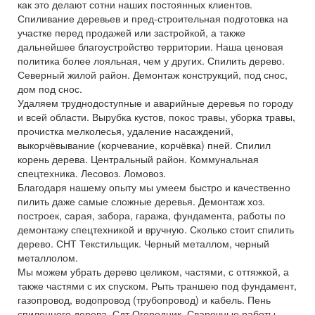
как это делают сотни наших постоянных клиентов.
Спиливание деревьев и пред-строительная подготовка на
участке перед продажей или застройкой, а также
дальнейшее благоустройство территории. Наша ценовая
политика более лояльная, чем у других. Спилить дерево.
Северный жилой район. Демонтаж конструкций, под снос,
дом под снос.
Удаляем труднодоступные и аварийные деревья по городу
и всей области. Вырубка кустов, покос травы, уборка травы,
прочистка мелколесья, удаление насаждений,
выкорчёвывание (корчевание, корчёвка) пней. Спилил
корень дерева. Центральный район. Коммунальная
спецтехника. Лесовоз. Ломовоз.
Благодаря нашему опыту мы умеем быстро и качественно
пилить даже самые сложные деревья. Демонтаж хоз.
построек, сарая, забора, гаража, фундамента, работы по
демонтажу спецтехникой и вручную. Сколько стоит спилить
дерево. СНТ Текстильщик. Черный металлом, черный
металлолом.
Мы можем убрать дерево целиком, частями, с оттяжкой, а
также частями с их спуском. Рыть траншею под фундамент,
газопровод, водопровод (трубопровод) и кабель. Пень
спиленного дерева. Сдт Огородник. Сварочные работы,