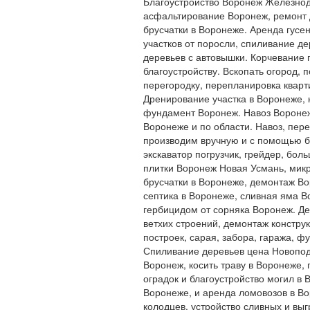
Благоустройство Воронеж Железнод
асфальтирование Воронеж, ремонт д
брусчатки в Воронеже. Аренда гусе
участков от поросли, спиливание 
деревьев с автовышки. Корчевание 
благоустройству. Вскопать огород, п
перегородку, перепланировка квар
Дренирование участка в Воронеже, 
фундамент Воронеж. Навоз Воронеж,
Воронеже и по области. Навоз, пере
производим вручную и с помощью бр
экскаватор погрузчик, грейдер, бол
плитки Воронеж Новая Усмань, микр
брусчатки в Воронеже, демонтаж Во
септика в Воронеже, сливная яма В
гербицидом от сорняка Воронеж. Д
ветхих строений, демонтаж конструк
построек, сарая, забора, гаража, 
Спиливание деревьев цена Новоподк
Воронеж, косить траву в Воронеже, 
оградок и благоустройство могил в 
Воронеже, и аренда ломовозов в Во
колодцев, устройство сливных и вы