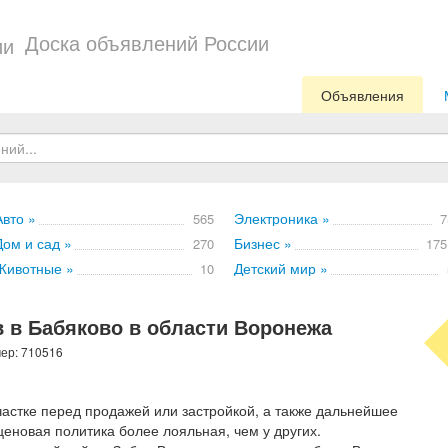
Доска объявлений России
Объявления
Авто »
Электроника »
565
7
Дом и сад »
Бизнес »
270
175
Животные »
Детский мир »
10
 в Бабяково в области Воронежа
мер: 710516
частке перед продажей или застройкой, а также дальнейшее
ценовая политика более лояльная, чем у других.