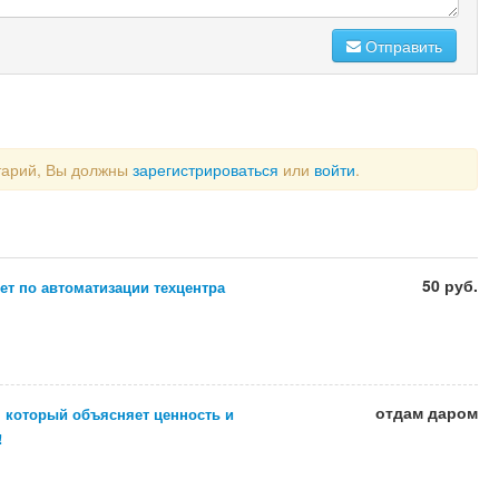
Отправить
тарий, Вы должны
зарегистрироваться
или
войти
.
50 руб.
т по автоматизации техцентра
отдам даром
, который объясняет ценность и
!