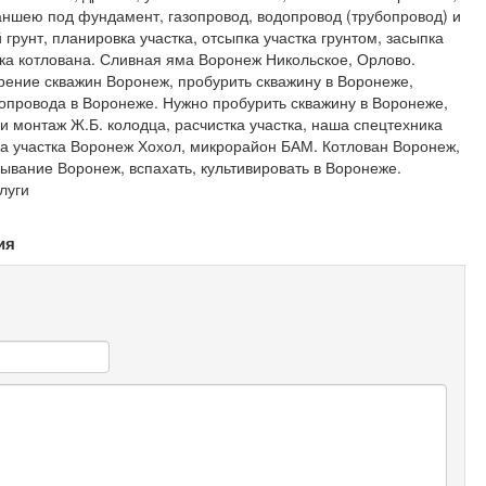
раншею под фундамент, газопровод, водопровод (трубопровод) и
 грунт, планировка участка, отсыпка участка грунтом, засыпка
тка котлована. Сливная яма Воронеж Никольское, Орлово.
рение скважин Воронеж, пробурить скважину в Воронеже,
опровода в Воронеже. Нужно пробурить скважину в Воронеже,
 монтаж Ж.Б. колодца, расчистка участка, наша спецтехника
тка участка Воронеж Хохол, микрорайон БАМ. Котлован Воронеж,
пывание Воронеж, вспахать, культивировать в Воронеже.
луги
ия