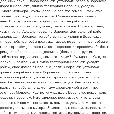
орожный район. Забор Воронеж, установить забор в Воронеже,
орог в Воронеже, плитка тротуарная Воронеж, укладка
ничного мульчера. Мульчирование сельхоз земель. Расчистка
деревьев с последующим вывозом. Спиливание аварийных
пней. Благоустройство территории, любые работы по
оставить забор, залить дорожку, залить бетон. Сломать стену,
тиры, участка. Асфальтирование Воронеж Центральный район.
канализация Воронеж, устройство канализации в Воронеже,
 перегной, чернозём доставка навоза, перегноя и чернозёма в
гной, чернозём доставка навоза, перегноя и чернозёма. Работы
игад и собственной спецтехникой (большой погрузчик,
ьшой экскаватор, ломовоз, самосвал КамАЗ, бульдозер. Укладка
орайон Электроника. Плитка тротуарная Воронеж, укладка
ронеж, снос домов в Воронеже, септик Воронеж, установка
оронеж, выгребная яма в Воронеже. Обработка полей
емонтажные работы, демонтаж строений, снос домов, слом
ций, бетонной стяжки, металлоконструкций. Демонтаж хоз.
фундамента, работы по демонтажу спецтехникой и вручную.
летное, Медовка. Расчистка участков в Воронеже, покос травы
геодезист Воронеж. Изготовление, реставрация и установка
Воронеже. У нас можно заказать ломовоз, услуги ломовоза в
ронеже для вывоза мусора. Землекопы, копка ям, выкапывание
гребных ям, дренаж, установка септиков, выкапывание траншеи,