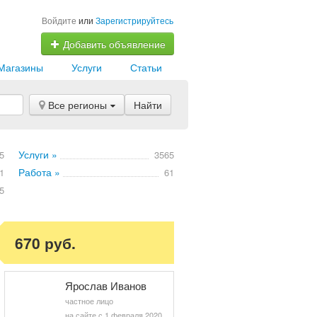
Войдите
или
Зарегистрируйтесь
Добавить объявление
Магазины
Услуги
Статьи
Все регионы
Найти
Услуги »
5
3565
Работа »
1
61
5
670 руб.
Ярослав Иванов
частное лицо
на сайте с 1 февраля 2020