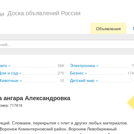
Доска объявлений России
Объявления
Авто »
Электроника »
566
7
Дом и сад »
Бизнес »
270
174
Животные »
Детский мир »
10
 ангара Александровка
номер: 717616
кций. Сломаем, перекрытия с плит и других любых материалов.
Воронеж Коминтерновский район, Воронеж Левобережный