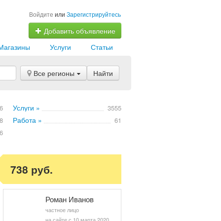
Войдите
или
Зарегистрируйтесь
Добавить объявление
Магазины
Услуги
Статьи
Все регионы
Найти
Услуги »
6
3555
Работа »
8
61
6
738 руб.
Роман Иванов
частное лицо
на сайте с 10 марта 2020