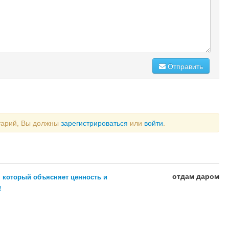
Отправить
тарий, Вы должны
зарегистрироваться
или
войти
.
отдам даром
, который объясняет ценность и
!