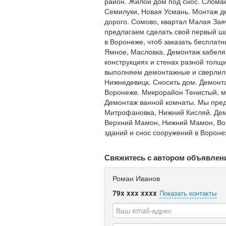
район. Жилой дом под снос. Слома
Семилуки, Новая Усмань. Монтаж де
дорого. Сомово, квартал Малая За
предлагаем сделать свой первый ш
в Воронеже, чтоб заказать бесплат
Ямное, Масловка. Демонтаж кабеля 
конструкциях и стенах разной толщ
выполняем демонтажные и сверлиль
Нижнедевицк. Сносить дом. Демонта
Воронеже. Микрорайон Тенистый, 
Демонтаж ванной комнаты. Мы предл
Митрофановка, Нижний Кисляй. Дем
Верхний Мамон, Нижний Мамон, Вор
зданий и снос сооружений в Вороне
Свяжитесь с автором объявлен
Роман Иванов
79x xxx xxxx
Показать контакты