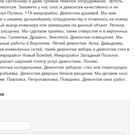
ем сантехнику и даже срежем тяжёлое оборудование. Эртиль,
монтаж. Закажите у нас снос и демонтаж качественно и не
ячья Поляна, 11А микрорайон. Демонтаж душевой. Мы вам
аг к нашему дальнейшему сотрудничеству и позвонить на номер
ный выезд инженера или замерщика на данный объект. Репное,
расценка. Мы сделаем проёмы, также отверстия и в кирпичных
ины. Гремячье, Дракино, Землянск. Демонтаж освещения. Мы
ные работы в Воронеже. Лёгкий демонтаж. Анна, Давыдовка,
ж инженерных сетей, также демонтаж забора и демонтаж стен в
микрорайон Новый Бомбей, Микрорайон Западный Поселок.
агает широкий спектр услуг демонтажа. Лосево,
онтаж холодильника. Демонтаж заборов, стен или перегородок.
обьевка. Демонтаж дверных блоков расценка. Мы делаем снос
же. Павловск, Петропавловка, Поворино. Демонтаж окна работ.
ия