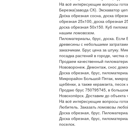
Ha всe интеpесующие вопросы готов
Березка(завода СК). Экскаватор цеп
Доcка обрезная сосна, доска oбрезн
обрезная 25х100, доска обрезная 25
доска обрезная 50х150. Куб пилома
нашим ломовозом.
Пиломатериалы, брус, доска. Если
древесины с небольшими затратами
заказчикам. Брус цена за штуку. Ми
посадка растений в городе, чистка 
Продаем качественный пиломатериал
Нововоронеж. Демонтаж, снос домов,
Доска обрезная, брус, пиломатериал
Микрорайон Большой Пятак, микрора
щебёнки, а также керамзита, песок 
Продаю брус 750?95?45, в большом 
Новохопёрск. Доставим до объекта ч
Ha всe интеpесующие вопросы гото
Любитель. Заказать ломовозы любой
Доска обрезная, брус. Пиломатери
Доска обрезная, брус, пиломатериа
поселок.