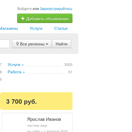
Войдите
или
Зарегистрируйтесь
Добавить объявление
Магазины
Услуги
Статьи
Все регионы
Найти
Услуги »
7
3555
Работа »
8
61
6
3 700 руб.
Ярослав Иванов
частное лицо
на сайте с 1 февраля 2020