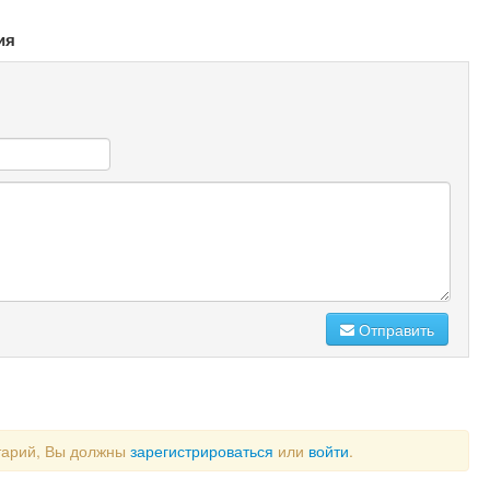
ия
Отправить
тарий, Вы должны
зарегистрироваться
или
войти
.