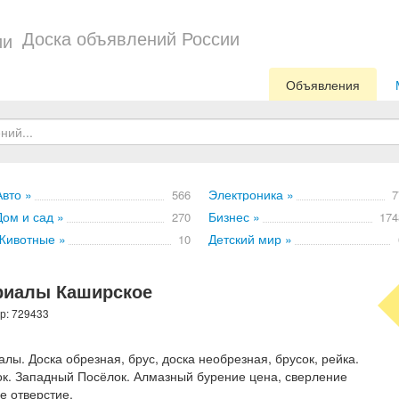
Доска объявлений России
Объявления
Авто »
Электроника »
566
7
Дом и сад »
Бизнес »
270
174
Животные »
Детский мир »
10
риалы Каширское
ер: 729433
ы. Доска обрезная, брус, доска необрезная, брусок, рейка.
сок. Западный Посёлок. Алмазный бурение цена, сверление
е отверстие.