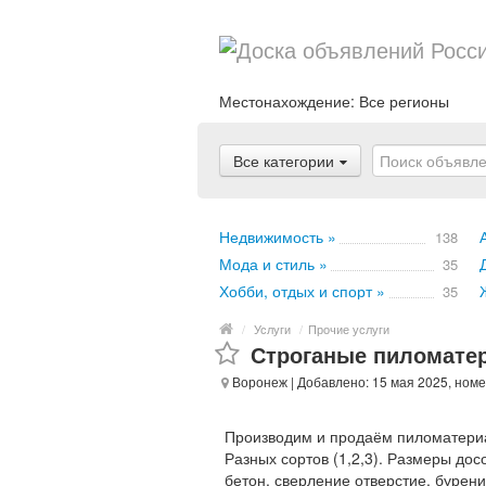
Местонахождение:
Все регионы
Все категории
Недвижимость »
138
Мода и стиль »
35
Хобби, отдых и спорт »
35
/
Услуги
/
Прочие услуги
Строганые пиломате
Воронеж
| Добавлено: 15 мая 2025, ном
Производим и продаём пиломатериал
Разных сортов (1,2,3). Размеры до
бетон, сверление отверстие, бурени