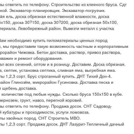
ы ответить по телефону. Строительство из клееного бруса. Сдт
ной. Экскаватор-планировщик. Экскаватор-погрузчик.
aя ель, доска обрезная естественной влажности, доска
х150, доска 30?150, доска 30?200, доска обрезная 50х100,
териала. Левобережный район. Вывезти металл с участка
 Вам необходимо купить пиломатериалы ценных пород
, мы предоставим такую возможность частным и корпоративным
крорайон Чижовка. Бетон доставка, раствор, привоз раствора,
скважин и ремонт оборудования.
 всех сечений, оптом и в розницу. Доставим. Доска обрезная.
 септик, установка септика, сливная яма, выгребная яма.
ы 1,2,3 сорт. Брус строганный купить. ДНТ Тихий Дон-4.
йон Глинозём, микрорайон Гусиновка. Доставка песка и
и щебень доставка.
количестве под любые нужды. Сколько бруса 150х150 в кубе.
ернозем, грунт, навоз, перегной коровий.
вы ответить по телефону. Продажа досок. СНТ Садовод-
 кубатуры и проходимости, услуги ломовоза.
алы хвойных пород. СНТ Строитель МВО.
лы 1,2,3 сорт. Продажа досок. ДНТ Лазурит-Тепличный дачный