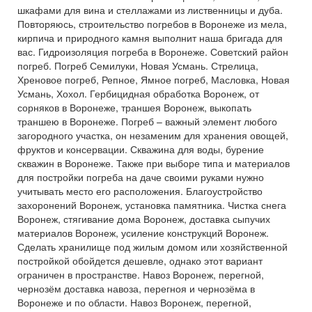
шкафами для вина и стеллажами из лиственницы и дуба.
Повторяюсь, строительство погребов в Воронеже из мела,
кирпича и природного камня выполнит наша бригада для
вас. Гидроизоляция погреба в Воронеже. Советский район
погреб. Погреб Семилуки, Новая Усмань. Стрелица,
Хреновое погреб, Репное, Ямное погреб, Масловка, Новая
Усмань, Хохол. Гербицидная обработка Воронеж, от
сорняков в Воронеже, траншея Воронеж, выкопать
траншею в Воронеже. Погреб – важный элемент любого
загородного участка, он незаменим для хранения овощей,
фруктов и консервации. Скважина для воды, бурение
скважин в Воронеже. Также при выборе типа и материалов
для постройки погреба на даче своими руками нужно
учитывать место его расположения. Благоустройство
захоронений Воронеж, установка памятника. Чистка снега
Воронеж, стягивание дома Воронеж, доставка сыпучих
материалов Воронеж, усиление конструкций Воронеж.
Сделать хранилище под жилым домом или хозяйственной
постройкой обойдется дешевле, однако этот вариант
ограничен в пространстве. Навоз Воронеж, перегной,
чернозём доставка навоза, перегноя и чернозёма в
Воронеже и по области. Навоз Воронеж, перегной,