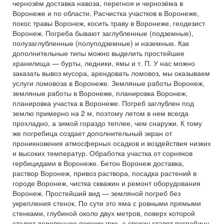
чернозём доставка навоза, перегноя и чернозёма в
Воронеже и по области. Расчистка участков в Воронеже,
покос травы Воронеж, косить траву в Воронеже, геодезист
Воронеж. Погреба бывают заглубленные (подземные),
полузаглубленные (полуподземные) и наземные. Как
дополнительные типы можно выделить простейшие
хранилища — бурты, ледники, ямы и т. П. У нас можно
заказать вывоз мусора, арендовать ломовоз, мы оказываем
услуги ломовоза в Воронеже. Земляные работы Воронеж,
земляные работы в Воронеже, планировка Воронеж,
планировка участка в Воронеже. Погреб заглублен под
землю примерно на 2 м, поэтому летом в нем всегда
прохладно, а зимой гораздо теплее, чем снаружи. К тому
же погребица создает дополнительный экран от
проникновения атмосферных осадков и воздействия низких
и высоких температур. Обработка участка от сорняков
гербицидами в Воронеже. Бетон Воронеж доставка,
раствор Воронеж, привоз раствора, посадка растений в
городе Воронеж, чистка скважин и ремонт оборудования
Воронеж. Простейший вид — земляной погреб без
укрепления стенок. По сути это яма с ровными прямыми
стенками, глубиной около двух метров, поверх которой
стелют деревянное перекрытие, а сверху ставят погребицу