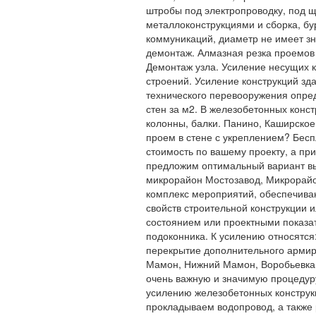
штробы под электропроводку, под 
металлоконструкциями и сборка, бу
коммуникаций, диаметр не имеет зн
демонтаж. Алмазная резка проемов
Демонтаж узла. Усиление несущих к
строений. Усиление конструкций зд
технического перевооружения опре
стен за м2. В железобетонных конс
колонны, балки. Панино, Каширско
проем в стене с укреплением? Бесп
стоимость по вашему проекту, а пр
предложим оптимальный вариант в
микрорайон Мостозавод, Микрорайо
комплекс мероприятий, обеспечив
свойств строительной конструкции 
состоянием или проектными показат
подоконника. К усилению относятся
перекрытие дополнительного армир
Мамон, Нижний Мамон, Воробьевка.
очень важную и значимую процедур
усилению железобетонных конструк
прокладываем водопровод, а также