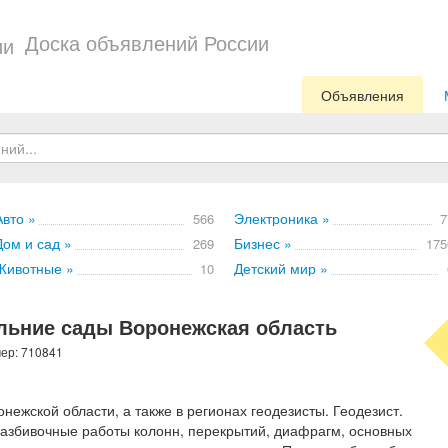
Доска объявлений России
Объявления
Авто »
Электроника »
566
7
Дом и сад »
Бизнес »
269
175
Животные »
Детский мир »
10
альние сады Воронежская область
мер: 710841
онежской области, а также в регионах геодезисты. Геодезист.
разбивочные работы колонн, перекрытий, диафрагм, основных