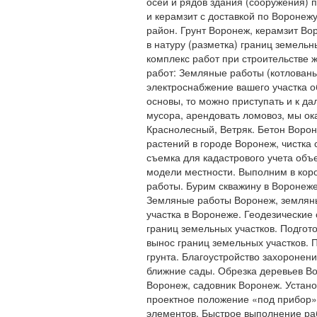
осей и рядов здания (сооружения) 
и керамзит с доставкой по Воронежу
район. Грунт Воронеж, керамзит В
в натуру (разметка) границ земель
комплекс работ при строительстве
работ: Земляные работы (котлованы
электроснабжение вашего участка о
основы, то можно приступать и к да
мусора, арендовать ломовоз, мы ок
Краснолесный, Ветряк. Бетон Ворон
растений в городе Воронеж, чистка
съемка для кадастрового учета объ
модели местности. Выполним в кор
работы. Бурим скважину в Воронеже
Земляные работы Воронеж, земляны
участка в Воронеже. Геодезические
границ земельных участков. Подгот
вынос границ земельных участков. 
грунта. Благоустройство захоронен
ближние сады. Обрезка деревьев Во
Воронеж, садовник Воронеж. Установ
проектное положение «под прибор»
элементов. Быстрое выполнение ра