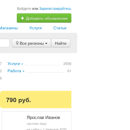
Войдите
или
Зарегистрируйтесь
Добавить объявление
Магазины
Услуги
Статьи
Все регионы
Найти
Услуги »
7
3556
Работа »
0
61
6
790 руб.
Ярослав Иванов
частное лицо
на сайте с 1 февраля 2020