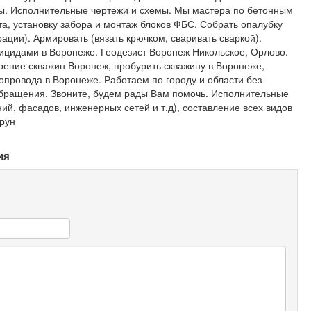
зы. Исполнительные чертежи и схемы. Мы мастера по бетонным
, установку забора и монтаж блоков ФБС. Собрать опалубку
ации). Армировать (вязать крючком, сваривать сваркой).
бицидами в Воронеже. Геодезист Воронеж Никольское, Орлово.
рение скважин Воронеж, пробурить скважину в Воронеже,
провода в Воронеже. Работаем по городу и области без
обращения. Звоните, будем рады Вам помочь. Исполнительные
ий, фасадов, инженерных сетей и т.д), составление всех видов
грун
ия