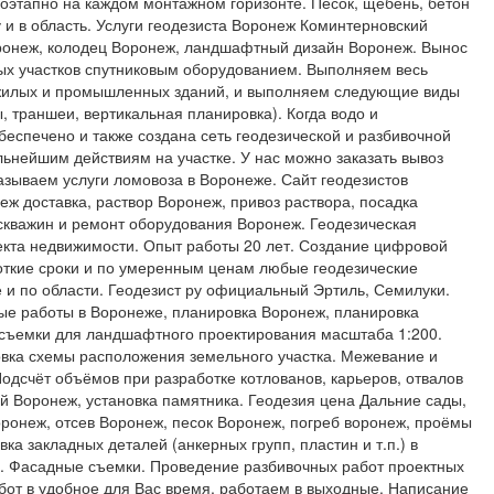
поэтапно на каждом монтажном горизонте. Песок, щебень, бетон
 и в область. Услуги геодезиста Воронеж Коминтерновский
оронеж, колодец Воронеж, ландшафтный дизайн Воронеж. Вынос
ных участков спутниковым оборудованием. Выполняем весь
 жилых и промышленных зданий, и выполняем следующие виды
, траншеи, вертикальная планировка). Когда водо и
беспечено и также создана сеть геодезической и разбивочной
льнейшим действиям на участке. У нас можно заказать вывоз
азываем услуги ломовоза в Воронеже. Сайт геодезистов
еж доставка, раствор Воронеж, привоз раствора, посадка
 скважин и ремонт оборудования Воронеж. Геодезическая
екта недвижимости. Опыт работы 20 лет. Создание цифровой
откие сроки и по умеренным ценам любые геодезические
 и по области. Геодезист ру официальный Эртиль, Семилуки.
е работы в Воронеже, планировка Воронеж, планировка
 съемки для ландшафтного проектирования масштаба 1:200.
овка схемы расположения земельного участка. Межевание и
Подсчёт объёмов при разработке котлованов, карьеров, отвалов
ий Воронеж, установка памятника. Геодезия цена Дальние сады,
ронеж, отсев Воронеж, песок Воронеж, погреб воронеж, проёмы
ка закладных деталей (анкерных групп, пластин и т.п.) в
. Фасадные съемки. Проведение разбивочных работ проектных
бот в удобное для Вас время, работаем в выходные. Написание