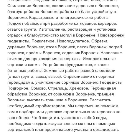
Спиливание Воронеж, спиливание деревьев в Воронеже,
благоустройство Воронеж, работы по благоустройству в
Воронеже. Кадастровые и топографические работы.
Подсчёт объёмов при разработке котлованов, карьеров,
отвалов грунта. Изготовление, реставрация и установка
оградок и благоустройство могил в Воронеже. Нововоронеж
геодезисты, Подклетное, Новоподклетное. Обрезка
деревьев Воронеж, отсев Воронеж, песок Воронеж, погреб
воронеж, проёмы Воронеж, садовник Воронеж. Написание
отчетов для прохождения экспертизы. Исполнительные
чертежи и схемы. Устройство фундаментов, и также
бетонные работы. Земляные работы разной сложности
(отвал грунта, завоз, вывоз). Опрыскивание от сорняка
гербицидами, уничтожение сорняков Воронеж. Геодезисты
Подгорное, Сомово, Стрелица, Хреновое. Гербицидная
обработка Воронеж, от сорняков в Воронеже, траншея
Воронеж, выкопать траншею в Воронеже. Рассчитать
необходимый стройматериал. Мы непременно поможем
вам в подборе или доставке строительных материалов на
ваш объект. Чтоб защитить участок от любой воды,
необходимо создать искусственные склоны с помощью
вертикальной планировки вашего участка и организовать