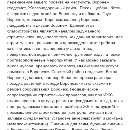
перенесение вашего проекта на местность. Воронеж
геодезист, Железнодорожный район. Песок, щебень, бетон
и керамзит с доставкой по Воронежу и в область. Грунт
Воронеж, керамзит Воронеж, колодец Воронеж,
ландшафтный дизайн Воронеж. Данный этап
благоустройства является началом задуманного
строительства, ведь после того, как данная территория, для
строительства, расчищена и произведены такие работы
как: вертикальная планировка участка, отвод
поверхностной воды и понижение грунтовой воды, а также
противооползневые мероприятия. У нас можно заказать
вывоз мусора, арендовать ломовоз, мы оказываем услуги
ломовоза в Воронеже. Советский район геодезист. Бетон
Воронеж доставка, раствор Воронеж, привоз раствора,
посадка растений в городе Воронеж, чистка скважин и
ремонт оборудования Воронеж. Геодезическое
сопровождение строительных процессов, как при ИЖС
(вынос проекта в натуру, разметка фундамента и т.д.), так и
при гражданском (поэтажные разбивки ЖБ конструкций) и
промышленном строительстве (контроль точности при
заливке фундаментов, установке анкерных групп и монтажа
металлоконструкций). Скважина для воды, бурение скважин
в Воронеже. Геодезисты Рамонь, Верхняя Хава, Эртиль.