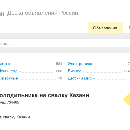
Доска объявлений России
Объявления
Авто »
Электроника »
564
7
Дом и сад »
Бизнес »
266
174
Животные »
Детский мир »
10
холодильника на свалку Казани
мер: 734465
а свалку Казани