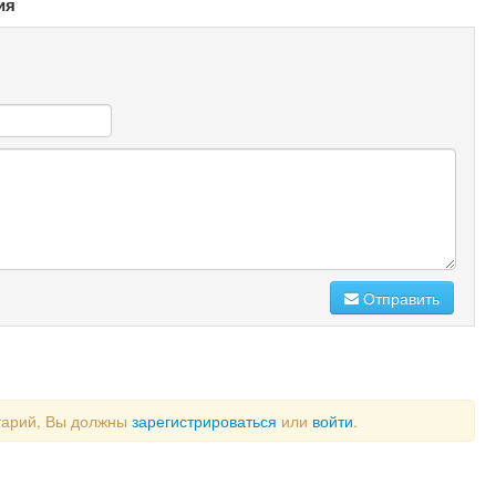
ия
Отправить
тарий, Вы должны
зарегистрироваться
или
войти
.