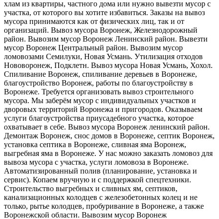
хлам из квартиры, частного дома или нужно вывезти мусор с
участка, от которого вы хотите избавиться. Заказы на вывоз
мусора принимаются как от физических лиц, так и от
организаций. Вывоз мусора Воронеж, Железнодорожный
район. Вывозим мусор Воронеж Ленинский район. Вывезти
мусор Воронеж Центральный район. Вывозим мусор
ломовозами Семилуки, Новая Усмань. Утилизация отходов
Нововоронеж, Подклетн. Вывоз мусора Новая Усмань, Хохол.
Спиливание Воронеж, спиливание деревьев в Воронеже,
благоустройство Воронеж, работы по благоустройству в
Воронеже. Требуется организовать вывоз строительного
мусора. Мы заберём мусор с индивидуальных участков и
дворовых территорий Воронежа и пригородов. Оказываем
услуги благоустройства приусадебного участка, которое
охватывает в себе. Вывоз мусора Воронеж ленинский район.
Демонтаж Воронеж, снос домов в Воронеже, септик Воронеж,
установка септика в Воронеже, сливная яма Воронеж,
выгребная яма в Воронеже. У нас можно заказать ломовоз для
вывоза мусора с участка, услуги ломовоза в Воронеже.
Автоматизированный полив (планирование, установка и
сервис). Копаем вручную и с поддержкой спецтехники.
Строительство выгребных и сливных ям, септиков,
канализационных колодцев с железобетонных колец и не
только, рытье колодцев, пробуривание в Воронеже, а также
Воронежской области. Вывозим мусор Воронеж