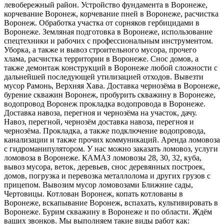
левобережный район. Устройство фундамента в Воронеже,
корчевание Воронеж, корчевание пней в Воронеже, расчистка
Воронеж. Обработка участка от сорняков гербицидами в
Воронеже. Земляная подготовка в Воронеже, использование
спецтехники и рабочих с профессиональным инструментом.
Уборка, а также и вывоз строительного мусора, прочего
хлама, расчистка территории в Воронеже. Снос домов, а
также демонтаж конструкций в Воронеже любой сложности с
дальнейшей последующей утилизацией отходов. Вывезти
мусор Рамонь, Верхняя Хава. Доставка чернозёма в Воронеже,
бурение скважин Воронеж, пробурить скважину в Воронеже,
водопровод Воронеж прокладка водопровода в Воронеже.
Доставка навоза, перегноя и чернозёма на участок, дачу.
Навоз, перегной, чернозём доставка навоза, перегноя и
чернозёма. Прокладка, а также подключение водопровода,
канализации и также прочих коммуникаций. Аренда ломовоза
с гидроманипулятором. У нас можно заказать ломовоз, услуги
ломовоза в Воронеже. КАМАЗ ломовозы 28, 30, 32, куба,
вывоз мусора, веток, деревьев, снос деревянных построек,
домов, погрузка и перевозка металлолома и других грузов с
прицепом. Вывозим мусор ломовозами Ближние сады,
Чертовицы. Котлован Воронеж, копать котлованы в
Воронеже, вскапывание Воронеж, вспахать, культивировать в
Воронеже. Бурим скважину в Воронеже и по области. Ждём
ваших звонков. Мы выполняем такие виды работ как: