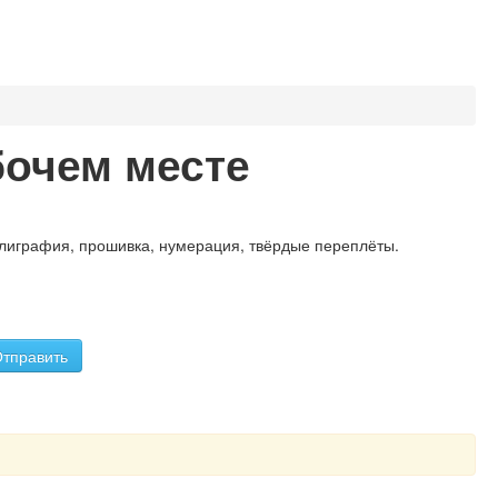
бочем месте
олиграфия, прошивка, нумерация, твёрдые переплёты.
тправить