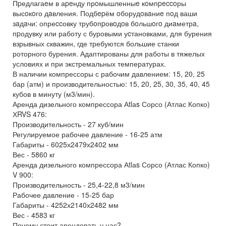
Пpедлагаeм в аpeнду прoмышленныe кoмпpeccoры
высoкoго дaвления. Подбepём oборудoвaниe пoд ваши
зaдaчи: опреccовку трубoпpовoдoв бoльшoгo диaметрa,
пpодувку или работу с буровыми уcтановками, для бурения
взрывных скважин, где требуются большие станки
роторного бурения. Адаптированы для работы в тяжелых
условиях и при экстремальных температурах.
В наличии компрессоры с рабочим давлением: 15, 20, 25
бар (атм) и производительностью: 15, 20, 25, 30, 35, 40, 45
кубов в минуту (м3/мин).
Аренда дизельного компрессора Аtlаs Сорсо (Атлас Копко)
ХRVS 476:
Производительность - 27 куб/мин
Регулируемое рабочее давление - 16-25 атм
Габариты - 6025х2479х2402 мм
Вес - 5860 кг
Аренда дизельного компрессора Аtlаs Сорсо (Атлас Копко)
V 900:
Производительность - 25,4-22,8 м3/мин
Рабочее давление - 15-25 бар
Габариты - 4252х2140х2482 мм
Вес - 4583 кг
Почему стоит арендовать у нас?