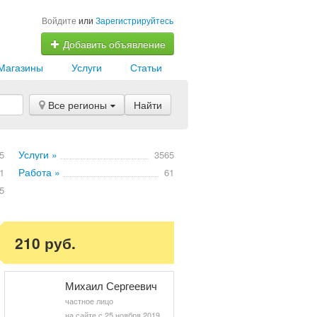
Войдите
или
Зарегистрируйтесь
Добавить объявление
Магазины
Услуги
Статьи
Все регионы
Найти
Услуги »
5
3565
Работа »
1
61
5
210 руб.
Михаил Сергеевич
частное лицо
на сайте с 25 ноября 2019