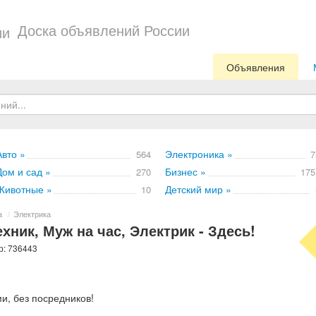
Доска объявлений России
Объявления
Авто »
Электроника »
564
7
Дом и сад »
Бизнес »
270
175
Животные »
Детский мир »
10
а
/
Электрика
хник, Муж на час, Электрик - Здесь!
р: 736443
и, без посредников!