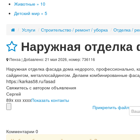
Животные »
10
Детский мир »
5
/
Услуги
/
Строительство / ремонт / уборка
/
Отделка / р
Наружная отделка 
Пенза
| Добавлено: 21 мая 2026, номер: 736116
Наружная отделка фасада дома недорого, профессионально, ка
сайдингом, металлосайдингом. Делаем комбинированные фасад
https://karkas58.ru/fasad
Свяжитесь с автором объявления
Сергей
89x xxx xxxx
Показать контакты
Прикрепить файл
Комментарии
0