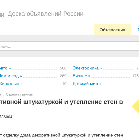
Доска объявлений России
Объявления
Авто »
Электроника »
566
7
Дом и сад »
Бизнес »
269
175
Животные »
Детский мир »
10
а
/
Отделка / ремонт
тивной штукатуркой и утепление стен в
 736004
т отделку дома декоративной штукатуркой и утепление стен