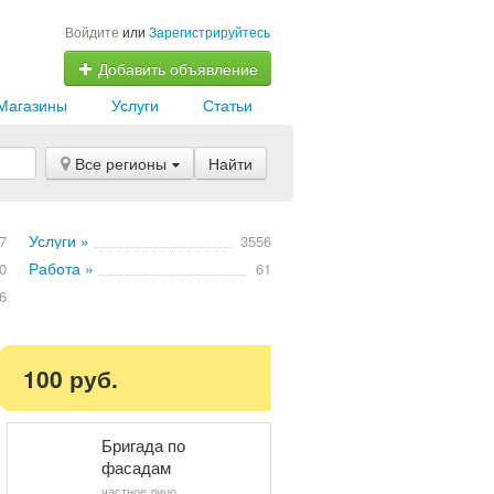
Войдите
или
Зарегистрируйтесь
Добавить объявление
Магазины
Услуги
Статьи
Все регионы
Найти
Услуги »
7
3556
Работа »
0
61
6
100 руб.
Бригада по
фасадам
частное лицо