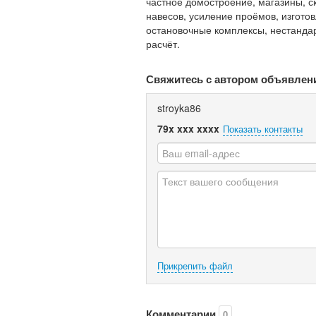
частное домостроение, магазины, с
навесов, усиление проёмов, изгото
остановочные комплексы, нестанда
расчёт.
Свяжитесь с автором объявлен
stroyka86
79x xxx xxxx
Показать контакты
Прикрепить файл
Комментарии
0