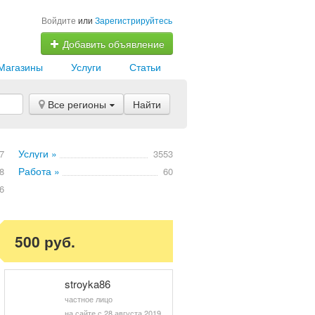
Войдите
или
Зарегистрируйтесь
Добавить объявление
Магазины
Услуги
Статьи
Все регионы
Найти
Услуги »
7
3553
Работа »
8
60
6
500 руб.
stroyka86
частное лицо
на сайте с 28 августа 2019