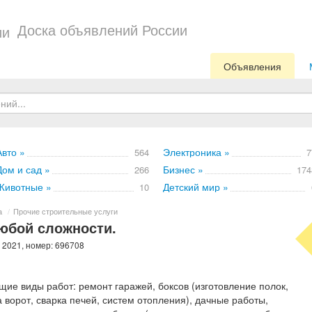
Доска объявлений России
Объявления
Авто »
Электроника »
564
7
Дом и сад »
Бизнес »
266
174
Животные »
Детский мир »
10
а
/
Прочие строительные услуги
юбой сложности.
 2021, номер: 696708
ие виды работ: ремонт гаражей, боксов (изготовление полок,
 ворот, сварка печей, систем отопления), дачные работы,