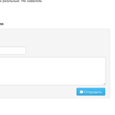
м реальный. Не навалом.
ия
Отправить