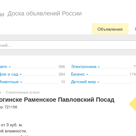
Доска объявлений России
Объявления
Авто »
Электроника »
566
7
Дом и сад »
Бизнес »
264
174
Животные »
Детский мир »
10
а
/
Cтроительные услуги
огинске Раменское Павловский Посад
ер: 721156
от 3 куб. м.
ой влажности.