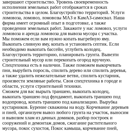
завершают строительство. Уровень своевременность
исполнения земельных работ отображается в сроках
строительства в целом. Благоустройство территорий. Услуги
ломовоза, ломовоз, ломовозы МАЗ и КамАЗ-самосвал. Наша
фирма имеет огромный опыт в подготовке, а также
проведении земельных работ. Закажите у нас ломовоз, услуги
ломовоза и аренда ломовоза для вывоза мусора с участка.
Мы поможем если вам нужно копать выгребную яму.
Выкопать сливную яму, копать и установить септик. Если
необходимо выкопать бассейн, углубить колодец.
Благоустроить территорию, планировать грунта. Вывезти
строительный мусор или перекопать огород вручную.
Спецтехника есть в наличии. Также поможем выкорчевать
пни, вырубить поросль, спилить дерево или спилить деревья,
а также удалить нежелательные ветви, спилить кустарник,
произвести земляные работы. Своя спецтехника в городе и
области, услуги строительной техники.
Сможем для вас вырыть траншею, выкопать колодец,
выкопать траншею под фундамент, выкопать траншею под
водопровод, копать траншею под канализацию. Вырубка
кустарников. Бурение скважины на воду. Корчевание деревьев
и пней, организуем вывоз любого грунта на участок, выносим
и вывозим хлам из дачных домиков, разбор построек и
сооружений и демонтаж домов, сжигание растительного
мусора, покос сухостоя, Покос камыша, корчевание пней,