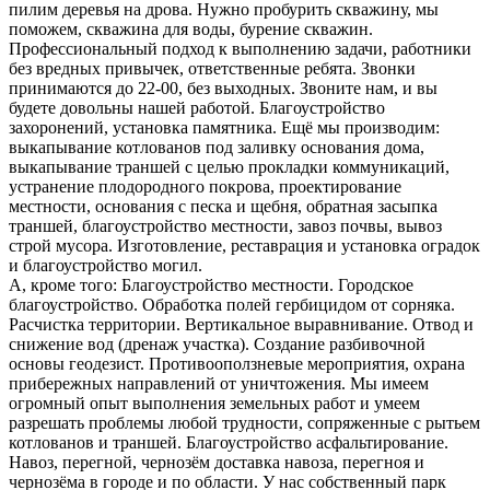
пилим деревья на дрова. Нужно пробурить скважину, мы
поможем, скважина для воды, бурение скважин.
Профессиональный подход к выполнению задачи, работники
без вредных привычек, ответственные ребята. Звонки
принимаются до 22-00, без выходных. Звоните нам, и вы
будете довольны нашей работой. Благоустройство
захоронений, установка памятника. Ещё мы производим:
выкапывание котлованов под заливку основания дома,
выкапывание траншей с целью прокладки коммуникаций,
устранение плодородного покрова, проектирование
местности, основания с песка и щебня, обратная засыпка
траншей, благоустройство местности, завоз почвы, вывоз
строй мусора. Изготовление, реставрация и установка оградок
и благоустройство могил.
А, кроме того: Благоустройство местности. Городское
благоустройство. Обработка полей гербицидом от сорняка.
Расчистка территории. Вертикальное выравнивание. Отвод и
снижение вод (дренаж участка). Создание разбивочной
основы геодезист. Противооползневые мероприятия, охрана
прибережных направлений от уничтожения. Мы имеем
огромный опыт выполнения земельных работ и умеем
разрешать проблемы любой трудности, сопряженные с рытьем
котлованов и траншей. Благоустройство асфальтирование.
Навоз, перегной, чернозём доставка навоза, перегноя и
чернозёма в городе и по области. У нас собственный парк