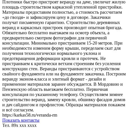
Плотники быстро пристроят веранду на даче, увеличат жилую
площадь строительством каркасной утепленной пристройки.
Материалы предоставим полностью, а стоимость рассчитаем
«до гвоздя» и зафиксируем цену в договоре. Заказчики
получат письменную гарантию. Строительство деревянных
веранд и каркасных пристроек производит опытная бригада.
Обязательно бесплатно выезжаем на осмотр объекта, а
предварительно смотрим фотографии для первичной
консультации. Минимально пристраиваем 15-20 метров. При
необходимости изменим форму крыши, переделаем скат для
получения технологически нормального уклона и
предотвращения деформации кровли и протечек. Не
пристраиваем к критически ветхим строениям без усиления
конструкции стен. Веранды пристраиваются с устройством
свайного фундамента или на фундаменте заказчика. Построим
веранду эконом-класса и элитный формат - дизайн и
применение материалов заранее обсуждается. В Мордовию и
Пензенскую область выезжаем бесплатно. Первичная
консультация по указанному телефону. Осуществляем зимнее
строительство веранд, замену кровли, обшивку фасадов домов
и дач сайдингом и профлистом. Образцы материалов покажем
и всё согласуем.
https://karkas58.ru/veranda-rm
Показать контакты
Тел.
89x xxx xxxx