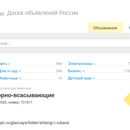
Доска объявлений России
Объявления
Авто »
Электроника »
566
7
Дом и сад »
Бизнес »
269
175
Животные »
Детский мир »
10
 услуги для животных
орно-всасывающие
2025, номер: 731571
pt.ru/glavnaya/folder/shlangi-i-rukava