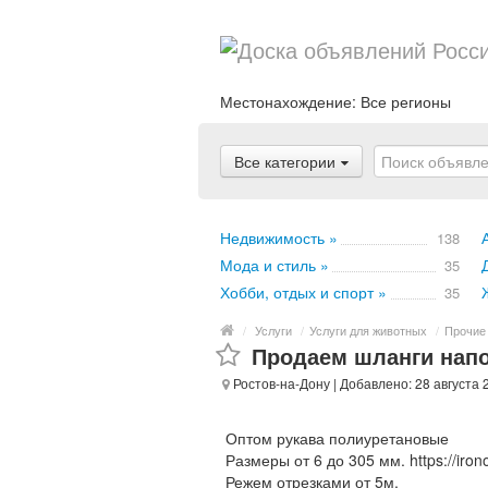
Местонахождение:
Все регионы
Все категории
Недвижимость »
138
Мода и стиль »
35
Хобби, отдых и спорт »
35
/
Услуги
/
Услуги для животных
/
Прочие
Продаем шланги нап
Ростов-на-Дону
| Добавлено: 28 августа 
Оптом рукава полиуретановые
Размеры от 6 до 305 мм. https://irono
Режем отрезками от 5м.