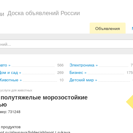
Доска объявлений России
Объявления
Авто »
Электроника »
566
7
Дом и сад »
Бизнес »
269
175
Животные »
Детский мир »
10
 услуги для животных
 полутяжелые морозостойкие
лью
омер: 731248
 продуктов
pt.ru/glavnaya/folder/shlangi-i-rukava