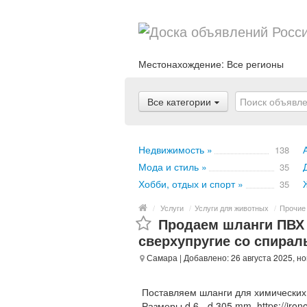
Местонахождение:
Все регионы
Все категории
Недвижимость »
138
Мода и стиль »
35
Хобби, отдых и спорт »
35
/
Услуги
/
Услуги для животных
/
Прочие
Продаем шланги ПВХ
сверхупругие со спира
Самара
| Добавлено: 26 августа 2025, н
Поставляем шланги для химических
Размеры d 6 - d 305 mm. https://irono