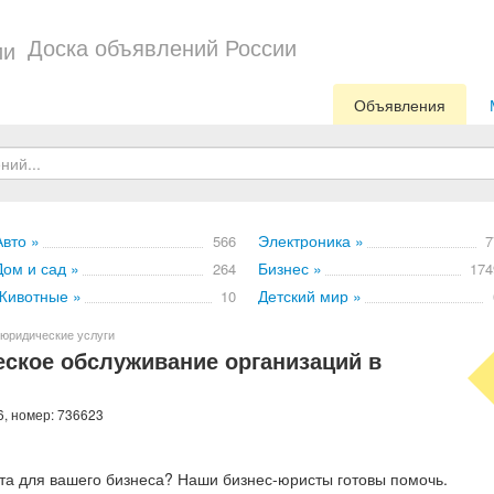
Доска объявлений России
Объявления
Авто »
Электроника »
566
7
Дом и сад »
Бизнес »
264
174
Животные »
Детский мир »
10
юридические услуги
ское обслуживание организаций в
6, номер: 736623
а для вашего бизнеса? Наши бизнес-юристы готовы помочь.