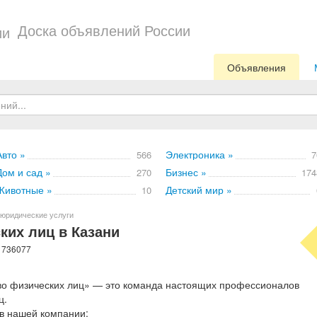
Доска объявлений России
Объявления
Авто »
Электроника »
566
7
Дом и сад »
Бизнес »
270
174
Животные »
Детский мир »
10
юридические услуги
ких лиц в Казани
: 736077
во физических лиц» — это команда настоящих профессионалов
ц.
 в нашей компании: