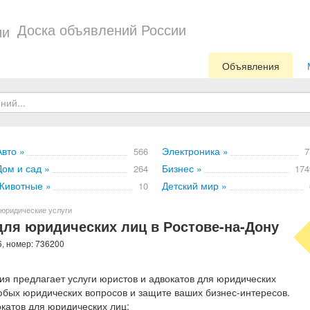
Доска объявлений России
Объявления
Авто »
Электроника »
566
7
Дом и сад »
Бизнес »
264
174
Животные »
Детский мир »
10
юридические услуги
ля юридических лиц в Ростове-на-Дону
6, номер: 736200
я предлагает услуги юристов и адвокатов для юридических
бых юридических вопросов и защите ваших бизнес-интересов.
катов для юридических лиц: