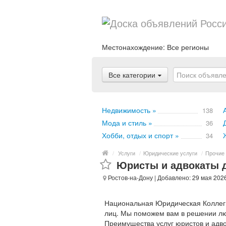
Местонахождение:
Все регионы
Все категории
Недвижимость »
138
Мода и стиль »
36
Хобби, отдых и спорт »
34
/
Услуги
/
Юридические услуги
/
Прочие 
Юристы и адвокаты д
Ростов-на-Дону
| Добавлено: 29 мая 202
Национальная Юридическая Коллеги
лиц. Мы поможем вам в решении лю
Преимущества услуг юристов и адво