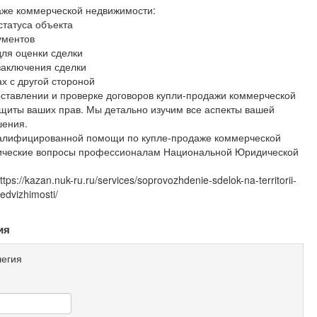
аже коммерческой недвижимости:
статуса объекта
ументов
для оценки сделки
заключения сделки
х с другой стороной
оставлении и проверке договоров купли-продажи коммерческой
щиты ваших прав. Мы детально изучим все аспекты вашей
шения.
валифицированной помощи по купле-продаже коммерческой
дические вопросы профессионалам Национальной Юридической
://kazan.nuk-ru.ru/services/soprovozhdenie-sdelok-na-territorii-
dvizhimosti/
ия
егия