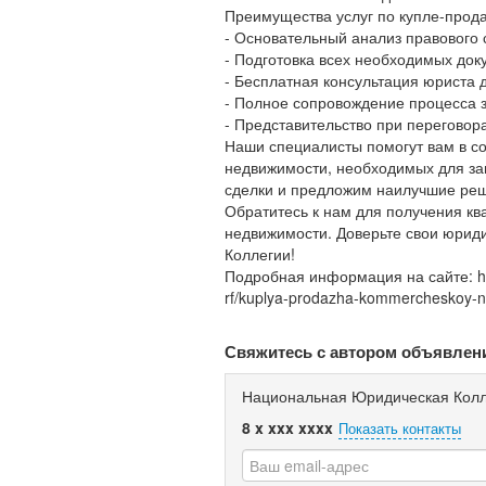
Преимущества услуг по купле-прод
- Основательный анализ правового 
- Подготовка всех необходимых док
- Бесплатная консультация юриста 
- Полное сопровождение процесса 
- Представительство при переговора
Наши специалисты помогут вам в с
недвижимости, необходимых для за
сделки и предложим наилучшие ре
Обратитесь к нам для получения к
недвижимости. Доверьте свои юри
Коллегии!
Подробная информация на сайте: https
rf/kuplya-prodazha-kommercheskoy-ne
Свяжитесь с автором объявлен
Национальная Юридическая Колл
8 x xxx xxxx
Показать контакты