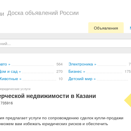
Доска объявлений России
Объявления
Авто »
Электроника »
564
7
Дом и сад »
Бизнес »
270
175
Животные »
Детский мир »
10
юридические услуги
рческой недвижимости в Казани
: 735916
я предлагает услуги по сопровождению сделок купли-продажи
можем вам избежать юридических рисков и обеспечить