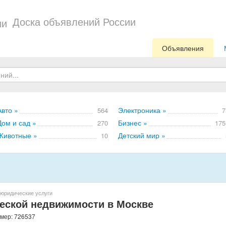
Доска объявлений России
Объявления
Авто »
Электроника »
564
7
Дом и сад »
Бизнес »
270
175
Животные »
Детский мир »
10
юридические услуги
еской недвижимости в Москве
омер: 726537