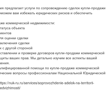
я предлагает услуги по сопровождению сделок купли-продажи
можем вам избежать юридических рисков и обеспечить
аже коммерческой недвижимости:
татуса объекта
ументов
ля оценки сделки
аключения сделки
х с другой стороной
оставлении и проверке договоров купли-продажи коммерческой
щиты ваших прав. Мы детально изучим все аспекты вашей
шения.
валифицированной помощи по купле-продаже коммерческой
дические вопросы профессионалам Национальной Юридической
://nuk-ru.ru/services/soprovozhdenie-sdelok-na-territorii-
dvizhimosti/