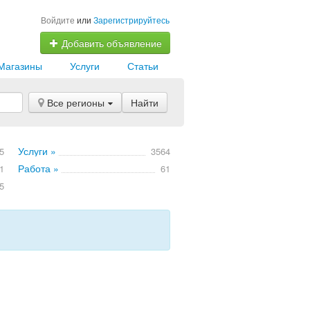
Войдите
или
Зарегистрируйтесь
Добавить объявление
Магазины
Услуги
Статьи
Все регионы
Найти
Услуги »
5
3564
Работа »
1
61
5