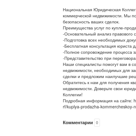
Национальная Юридическая Коллеги
коммерческой недвижимости. Мы по
безопасность ваших сделок.
Преимущества услуг по купле-прод
-Основательный анализ правового с
-Подготовка всех необходимых док
-Бесплатная консультация юриста д
-Полное сопровождение процесса з
-Представительство при переговора
Наши специалисты помогут вам в с
недвижимости, необходимых для за
сделки и предложим наилучшие ре
Обратитесь к нам для получения к
недвижимости. Доверьте свои юри
Коллегии!
Подробная информация на сайте: https
rf/kuplya-prodazha-kommercheskoy-ne
Комментарии
0