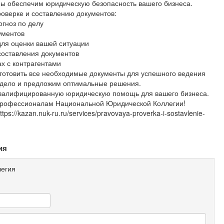
Мы обеспечим юридическую безопасность вашего бизнеса.
оверке и составлению документов:
огноз по делу
ументов
для оценки вашей ситуации
составления документов
ах с контрагентами
готовить все необходимые документы для успешного ведения
 дело и предложим оптимальные решения.
 квалифицированную юридическую помощь для вашего бизнеса.
 профессионалам Национальной Юридической Коллегии!
s://kazan.nuk-ru.ru/services/pravovaya-proverka-i-sostavlenie-
ия
егия