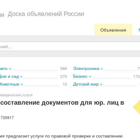
Доска объявлений России
Объявления
Авто »
Электроника »
566
7
Дом и сад »
Бизнес »
270
174
Животные »
Детский мир »
10
юридические услуги
 составление документов для юр. лиц в
: 735917
я предлагает услуги по правовой проверке и составлению