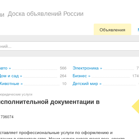
Доска объявлений России
Объявления
Авто »
Электроника »
566
7
Дом и сад »
Бизнес »
264
174
Животные »
Детский мир »
10
юридические услуги
исполнительной документации в
: 736074
оставляет профессиональные услуги по оформлению и
тации в строительстве. Наши услуги охватывают весь спектр