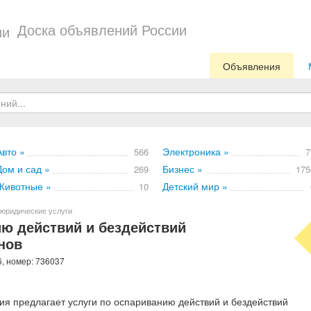
Доска объявлений России
Объявления
Авто »
Электроника »
566
7
Дом и сад »
Бизнес »
269
175
Животные »
Детский мир »
10
юридические услуги
ию действий и бездействий
нов
6, номер: 736037
я предлагает услуги по оспариванию действий и бездействий