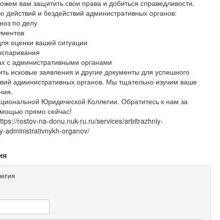
ожем вам защитить свои права и добиться справедливости.
ю действий и бездействий административных органов:
ноз по делу
ументов
для оценки вашей ситуации
оспаривания
рах с административными органами
ть исковые заявления и другие документы для успешного
твий административных органов. Мы тщательно изучим ваше
ния.
циональной Юридической Коллегии. Обратитесь к нам за
мощью прямо сейчас!
://rostov-na-donu.nuk-ru.ru/services/arbitrazhniy-
iy-administrativnykh-organov/
ия
егия