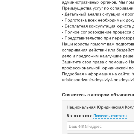
административных органов. Мы пом
Преимущества услуг по оспаривани
- Детальный анализ ситуации и прог
- Подготовка всех необходимых док
- Бесплатная консультация юриста 
- Полное сопровождение процесса 
- Представительство при перегово
Наши юристы помогут вам подготови
оспаривания действий или бездейс
дело и предложим наилучшие реше
Защитите свои права с помощью На
профессиональной юридической по
Подробная информация на сайте: https
urist/osparivanie-deystviy-i-bezdeystv
Свяжитесь с автором объявлен
Национальная Юридическая Колл
8 x xxx xxxx
Показать контакты