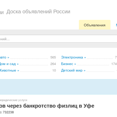
Доска объявлений России
Объявления
Авто »
Электроника »
565
7
Дом и сад »
Бизнес »
264
174
Животные »
Детский мир »
10
юридические услуги
ов через банкротство физлиц в Уфе
р: 732238