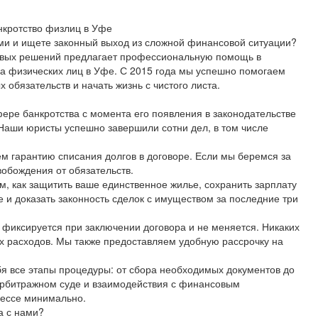
нкротство физлиц в Уфе
ми и ищете законный выход из сложной финансовой ситуации?
овых решений предлагает профессиональную помощь в
а физических лиц в Уфе. С 2015 года мы успешно помогаем
 обязательств и начать жизнь с чистого листа.
ере банкротства с момента его появления в законодательстве
 Наши юристы успешно завершили сотни дел, в том числе
ем гарантию списания долгов в договоре. Если мы беремся за
вобождения от обязательств.
м, как защитить ваше единственное жилье, сохранить зарплату
и доказать законность сделок с имуществом за последние три
г фиксируется при заключении договора и не меняется. Никаких
х расходов. Мы также предоставляем удобную рассрочку на
бя все этапы процедуры: от сбора необходимых документов до
арбитражном суде и взаимодействия с финансовым
цессе минимально.
а с нами?