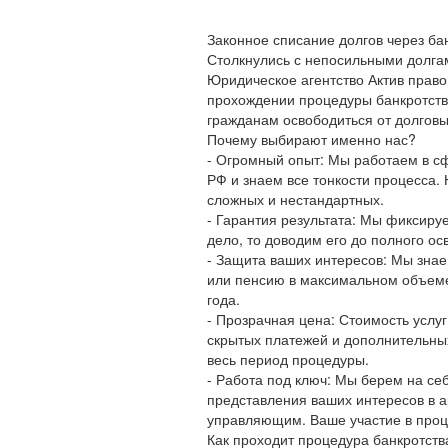
Законное списание долгов через ба
Столкнулись с непосильными долга
Юридическое агентство Актив прав
прохождении процедуры банкротств
гражданам освободиться от долговых
Почему выбирают именно нас?
- Огромный опыт: Мы работаем в сф
РФ и знаем все тонкости процесса.
сложных и нестандартных.
- Гарантия результата: Мы фиксиру
дело, то доводим его до полного ос
- Защита ваших интересов: Мы знае
или пенсию в максимальном объеме 
года.
- Прозрачная цена: Стоимость услу
скрытых платежей и дополнительны
весь период процедуры.
- Работа под ключ: Мы берем на се
представления ваших интересов в 
управляющим. Ваше участие в про
Как проходит процедура банкротств