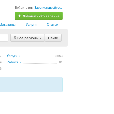
Войдите
или
Зарегистрируйтесь
Добавить объявление
Магазины
Услуги
Статьи
Все регионы
Найти
Услуги »
7
3553
Работа »
9
61
6