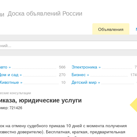
Доска объявлений России
Объявления
Авто »
Электроника »
566
7
Дом и сад »
Бизнес »
270
174
Животные »
Детский мир »
10
еские консультации
иказа, юридические услуги
омер: 721426
ок на отмену судебного приказа 10 дней с момента получения
известно доверителю). Бесплатная, краткая, предварительная