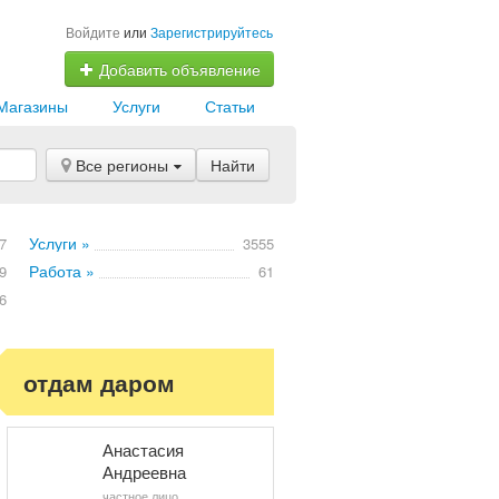
Войдите
или
Зарегистрируйтесь
Добавить объявление
Магазины
Услуги
Статьи
Все регионы
Найти
Услуги »
7
3555
Работа »
9
61
6
отдам даром
Анастасия
Андреевна
частное лицо