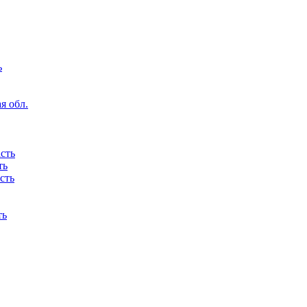
ь
я обл.
сть
ть
сть
ть