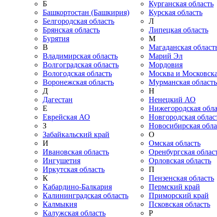
Б
Курганская область
Башкортостан (Башкирия)
Курская область
Белгородская область
Л
Брянская область
Липецкая область
Бурятия
М
В
Магаданская област
Владимирская область
Марий Эл
Волгоградская область
Мордовия
Вологодская область
Москва и Московска
Воронежская область
Мурманская область
Д
Н
Дагестан
Ненецкий АО
Е
Нижегородская обла
Еврейская АО
Новгородская облас
З
Новосибирская обла
Забайкальский край
О
И
Омская область
Ивановская область
Оренбургская облас
Ингушетия
Орловская область
Иркутская область
П
К
Пензенская область
Кабардино-Балкария
Пермский край
Калининградская область
Приморский край
Калмыкия
Псковская область
Калужская область
Р