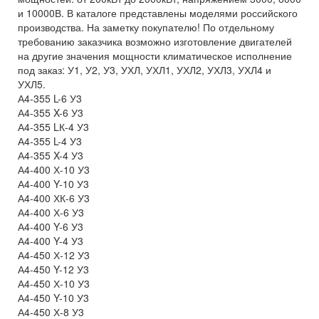
и 10000В. В каталоге представлены моделями российского
производства. На заметку покупателю! По отдельному
требованию заказчика возможно изготовление двигателей
на другие значения мощности климатическое исполнение
под заказ: У1, У2, У3, УХЛ, УХЛ1, УХЛ2, УХЛ3, УХЛ4 и
УХЛ5.
А4-355 L-6 У3
А4-355 X-6 У3
А4-355 LК-4 У3
А4-355 L-4 У3
А4-355 X-4 У3
А4-400 Х-10 У3
А4-400 Y-10 У3
А4-400 ХК-6 У3
А4-400 Х-6 У3
А4-400 Y-6 У3
А4-400 Y-4 У3
А4-450 Х-12 У3
А4-450 Y-12 У3
А4-450 Х-10 У3
А4-450 Y-10 У3
А4-450 Х-8 У3