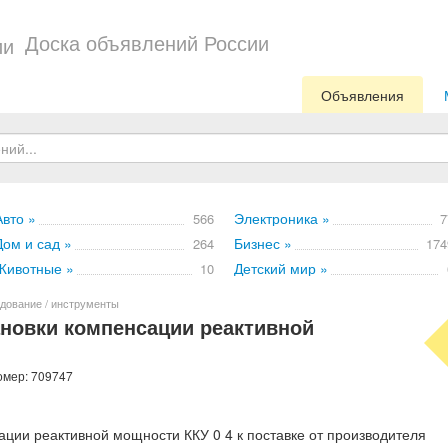
Доска объявлений России
Объявления
Авто »
Электроника »
566
7
Дом и сад »
Бизнес »
264
174
Животные »
Детский мир »
10
дование / инструменты
новки компенсации реактивной
омер: 709747
ции реактивной мощности ККУ 0 4 к поставке от производителя