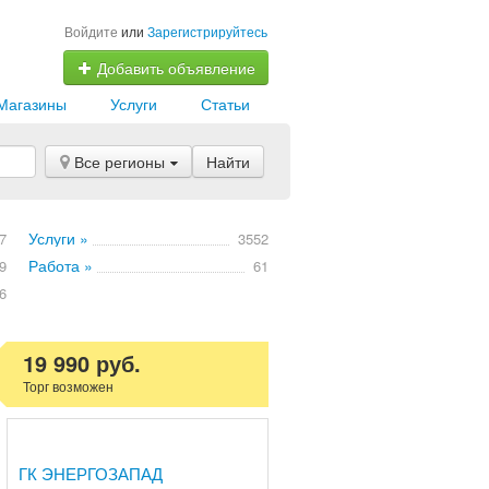
Войдите
или
Зарегистрируйтесь
Добавить объявление
Магазины
Услуги
Статьи
Все регионы
Найти
Услуги »
7
3552
Работа »
9
61
6
19 990 руб.
Торг возможен
ГК ЭНЕРГОЗАПАД