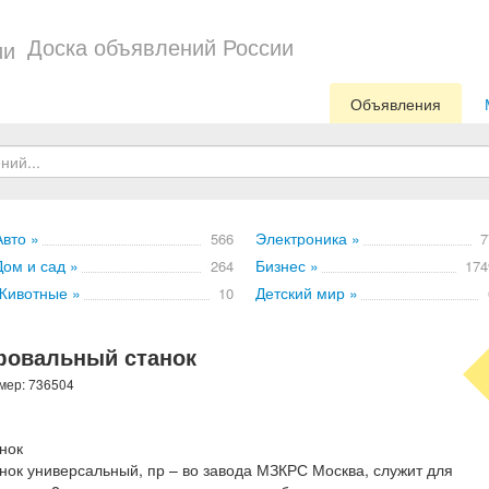
Доска объявлений России
Объявления
Авто »
Электроника »
566
7
Дом и сад »
Бизнес »
264
174
Животные »
Детский мир »
10
овальный станок
омер: 736504
нок
к универсальный, пр – во завода МЗКРС Москва, служит для