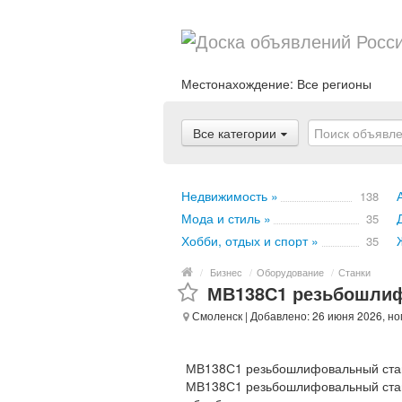
Местонахождение:
Все регионы
Все категории
Недвижимость »
138
Мода и стиль »
35
Хобби, отдых и спорт »
35
/
Бизнес
/
Оборудование
/
Станки
МВ138С1 резьбошлиф
Смоленск
| Добавлено: 26 июня 2026, н
МВ138С1 резьбошлифовальный ста
МВ138С1 резьбошлифовальный стано