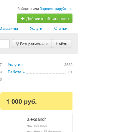
Войдите
или
Зарегистрируйтесь
Добавить объявление
Магазины
Услуги
Статьи
Все регионы
Найти
Услуги »
7
3552
Работа »
9
61
6
1 000 руб.
aleksandr
частное лицо
на сайте с 18 февраля