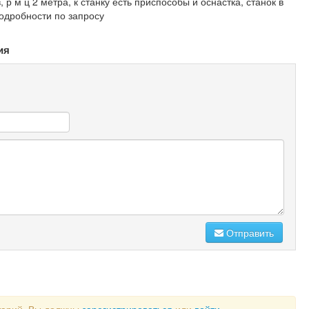
 р м ц 2 метра, к станку есть приспособы и оснастка, станок в
одробности по запросу
ия
Отправить