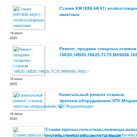
Станки КЖ1836,44(41) колёсотокар
накатные
18 июня
2020
Ремонт, продажа токарных станков
16К20,16В20,16К25,ТС70,МК6056,1К6
18 июня
2020
Капитальный ремонт станков,
прессов,оборудования,ЧПУ.Модер
я
18 июня
2020
Станки,прессы,гильотины,ножницы,валь
стогибы,трубогибы,молоты,маши