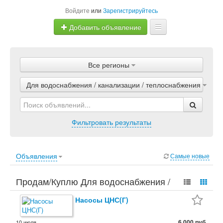
Войдите
или
Зарегистрируйтесь
Добавить объявление
Главная
Все регионы
Объявления
Для водоснабжения / канализации / теплоснабжения
Магазины
Услуги
Фильтровать результаты
Статьи
Объявления
Самые новые
Продам/Куплю Для водоснабжения /
канализации / теплоснабжения. Бизнес,
Насосы ЦНС(Г)
Оборудование, Для водоснабжения /
6 000 руб.
10 июля