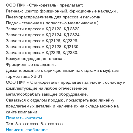
ООО ПКФ «Станкодеталь» предлагает:
Ретинакс ,сектор фрикционный, фрикционные накладки .
Пневмораспределитель для прессов и гильотин.
Педаль станочная ( полностью меаллическая ).
Запчасти к прессам КД 2122, КД 2322.
Запчасти к прессам КД 2124, КД 2324.
Запчасти к прессам КД2126, КД2326.
Запчасти к прессам КД 2128, КД2130.
Запчасти к прессам КД2328, КД2330.
Воздухоподводящая головка .
Фрикционные вкладыши .
Диски тормозные с фрикционными накладками к муфтам-
тормоз типа УВ-31.
ООО ПКФ « Станкодеталь» предлагает запчасти , оснастку и
комплектующие на любое отечественное
металлообрабатывающее оборудование.
Связаться с отделом продаж , посмотреть всю линейку
предлагаемых деталей и наличие их на складе можно на
сайте компании .
Показать контакты
Тел.
8-x xxx xxxx, 8-x xxx xxxx
Написать сообщение