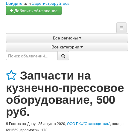
Войдите
или
Зарегистрируйтесь
Добавить объявление
Все регионы
Главная
Все категории
Объявления
Магазины
Запчасти на
Услуги
кузнечно-прессовое
Статьи
оборудование
,
500
руб.
Ростов-на-Дону
| 25 августа 2020,
ООО ПКФ"Станкодеталь"
, номер:
691559, просмотры: 173