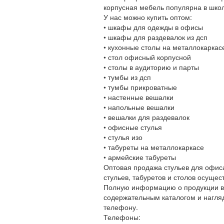
корпусная мебель популярна в школа
У нас можно купить оптом:
• шкафы для одежды в офисы
• шкафы для раздевалок из дсп
• кухонные столы на металлокаркас
• стол офисный корпусной
• столы в аудиторию и парты
• тумбы из дсп
• тумбы прикроватные
• настенные вешалки
• напольные вешалки
• вешалки для раздевалок
• офисные стулья
• стулья изо
• табуреты на металлокаркасе
• армейские табуреты
Оптовая продажа стульев для офиса
стульев, табуретов и столов осущес
Полную информацию о продукции вы
содержательным каталогом и нагляд
телефону.
Телефоны: