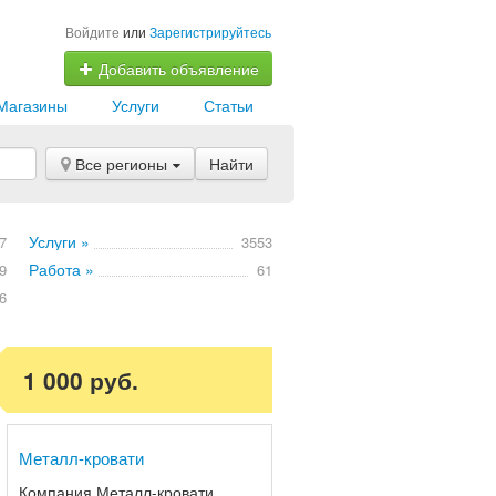
Войдите
или
Зарегистрируйтесь
Добавить объявление
Магазины
Услуги
Статьи
Все регионы
Найти
Услуги »
7
3553
Работа »
9
61
6
1 000 руб.
Металл-кровати
Компания Металл-кровати