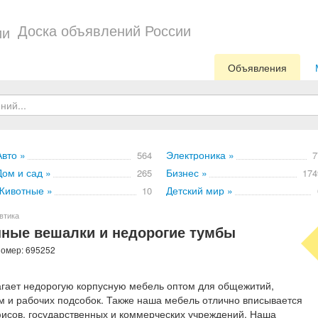
Доска объявлений России
Объявления
Авто »
Электроника »
564
7
Дом и сад »
Бизнес »
265
174
Животные »
Детский мир »
10
втика
нные вешалки и недорогие тумбы
номер: 695252
гает недорогую корпусную мебель оптом для общежитий,
арм и рабочих подсобок. Также наша мебель отлично вписывается
фисов, государственных и коммерческих учреждений. Наша