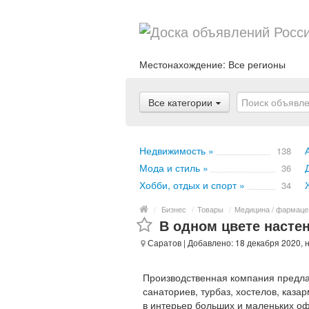
Местонахождение:
Все регионы
Все категории
Недвижимость »
138
Мода и стиль »
36
Хобби, отдых и спорт »
34
/
Бизнес
/
Товары
/
Медицина / фармаце
В одном цвете насте
Саратов
| Добавлено: 18 декабря 2020, 
Производственная компания предла
санаториев, турбаз, хостелов, каз
в интерьер больших и маленьких о