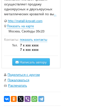
осуществляет продажу
одноярусных и двухъярусных
металлических кроватей по вы
...
http://metall-krovati.com
Показать на карте
Москва, Свободы 35с23
Контакты:
показать контакты
7 x xxx xxxx
Тел.
7 x xxx xxxx
Написать автору
Поделиться с другом
Пожаловаться
Распечатать