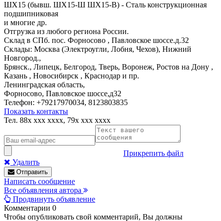
ШХ15 (бывш. ШХ15-Ш ШХ15-В) - Сталь конструкционная
подшипниковая
и многие др.
Отгрузка из любого региона России.
Склад в СПб. пос. Форносово , Павловское шоссе.д.32
Склады: Москва (Электроугли, Лобня, Чехов), Нижний
Новгород.,
Брянск., Липецк, Белгород, Тверь, Воронеж, Ростов на Дону ,
Казань , Новосибирск , Краснодар и пр.
Ленинградская область,
Форносово, Павловское шоссе,д32
Телефон: +79217970034, 8123803835
Показать контакты
Тел.
88x xxx xxxx, 79x xxx xxxx
Прикрепить файл
Удалить
Отправить
Написать сообщение
Все объявления автора
Продвинуть объявление
Комментарии
0
Чтобы опубликовать свой комментарий, Вы должны