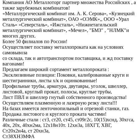
Компания АО Металлоторг партнер множества Российских , а
также зарубежных комбинатов!
«Металлургический комбинат им. А. К. Серова», «Кузнецкий
металлургический комбинат», ОАО «ОЭМК»,, ООО «Урал
Сталь» «Северсталь», «Ижсталь», «Нижнетагильский
металлургический комбинат», «Мечел», "БМЗ" , "НЛМК"и
многих других.
Более 50 филиалов по России!
Осуществляет поставку металлопроката как на условиях
самовывоза
со склада, так и автотранспортом поставщика, и жд поставку
вагонами!
Предлагаем широкий сортамент металлопроката :
Эксклюзивные позиции: Поковки, калиброванные круги и
шестигранники, листы х/к и оцинкованные!
Профильные трубы, арматура, двутавры, уголок, швеллер,
листовой, круглый прокат, полосы, круглые трубы,
Лист ПВЛ и швеллер гнутый собственного производства!
Осуществляем плазменную и лазерную резку листа!!!
На базах имеется ленточнопильный и отрезной станки, газ.
Продажа листового и круглого проката частями!
Различные стали : ст3, ст20, ст45, ст09г2с, 10(15)хснд, 30хгса,
40х, 20х, 40хн2ма, 12х18н10т. 12хн3а, 18ХГТ, ХВГ,
Ст20х2н4а, ст 20хн3а,
Ст38ХН3МФА