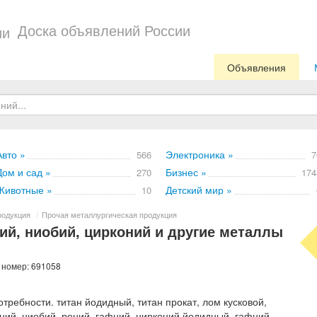
Доска объявлений России
Объявления
Авто »
Электроника »
566
7
Дом и сад »
Бизнес »
270
174
Животные »
Детский мир »
10
родукция
/
Прочая металлургическая продукция
ий, ниобий, цирконий и другие металлы
 номер: 691058
требности. титан йодидный, титан прокат, лом кусковой,
ний, ниобий, рений, гафний, цирконий йодидный, гафний