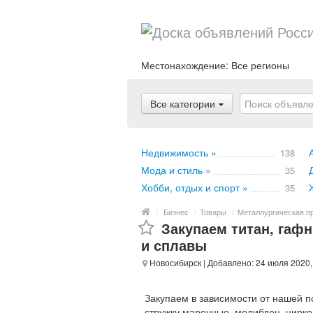
Местонахождение:
Все регионы
Все категории
Недвижимость »
138
Мода и стиль »
35
Хобби, отдых и спорт »
35
/
Бизнес
/
Товары
/
Металлургическая п
Закупаем титан, гафн
и сплавы
Новосибирск
| Добавлено: 24 июля 2020,
Закупаем в зависимости от нашей по
стружку марочные. молибден, цирко