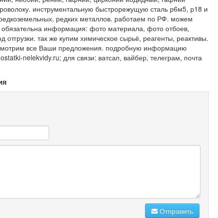
проволоку. инструментальную быстрорежущую сталь р6м5, р18 и
 редкоземельных, редких металлов. работаем по РФ. можем
и обязательна информация: фото материала, фото отбоев,
од отгрузки. так же купим химическое сырьё, реагенты, реактивы.
ссмотрим все Ваши предложения. подробную информацию
statki-nelekvidy.ru; для связи: ватсап, вайбер, телеграм, почта
ия
Отправить