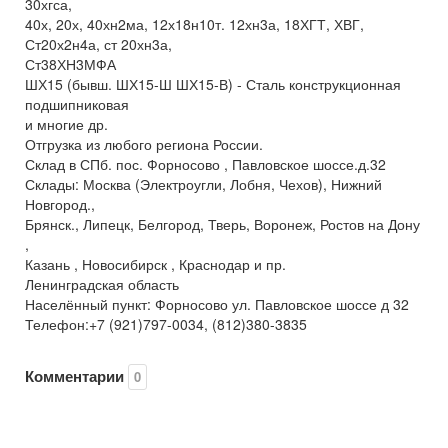
30хгса,
40х, 20х, 40хн2ма, 12х18н10т. 12хн3а, 18ХГТ, ХВГ,
Ст20х2н4а, ст 20хн3а,
Ст38ХН3МФА
ШХ15 (бывш. ШХ15-Ш ШХ15-В) - Сталь конструкционная
подшипниковая
и многие др.
Отгрузка из любого региона России.
Склад в СПб. пос. Форносово , Павловское шоссе.д.32
Склады: Москва (Электроугли, Лобня, Чехов), Нижний
Новгород.,
Брянск., Липецк, Белгород, Тверь, Воронеж, Ростов на Дону
,
Казань , Новосибирск , Краснодар и пр.
Ленинградская область
Населённый пункт: Форносово ул. Павловское шоссе д 32
Телефон:+7 (921)797-0034, (812)380-3835
Комментарии
0