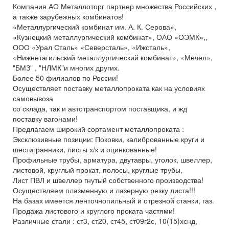
Компания АО Металлоторг партнер множества Российских ,
а также зарубежных комбинатов!
«Металлургический комбинат им. А. К. Серова»,
«Кузнецкий металлургический комбинат», ОАО «ОЭМК»,,
ООО «Урал Сталь» «Северсталь», «Ижсталь»,
«Нижнетагильский металлургический комбинат», «Мечел»,
"БМЗ" , "НЛМК"и многих других.
Более 50 филиалов по России!
Осуществляет поставку металлопроката как на условиях
самовывоза
со склада, так и автотранспортом поставщика, и жд
поставку вагонами!
Предлагаем широкий сортамент металлопроката :
Эксклюзивные позиции: Поковки, калиброванные круги и
шестигранники, листы х/к и оцинкованные!
Профильные трубы, арматура, двутавры, уголок, швеллер,
листовой, круглый прокат, полосы, круглые трубы,
Лист ПВЛ и швеллер гнутый собственного производства!
Осуществляем плазменную и лазерную резку листа!!!
На базах имеется ленточнопильный и отрезной станки, газ.
Продажа листового и круглого проката частями!
Различные стали : ст3, ст20, ст45, ст09г2с, 10(15)хснд,