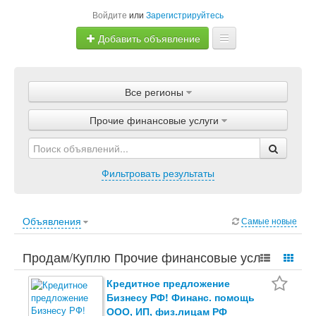
Войдите
или
Зарегистрируйтесь
Добавить объявление
Главная
Все регионы
Объявления
Прочие финансовые услуги
Магазины
Услуги
Фильтровать результаты
Статьи
Объявления
Самые новые
Продам/Куплю Прочие финансовые услуги.
Бизнес, Услуги для бизнеса, Финансовые
Кредитное предложение
Бизнесу РФ! Финанс. помощь
услуги, Прочие финансовые услуги.
ООО, ИП, физ.лицам РФ