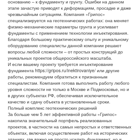
основанию – к фундаменту и грунту. Ошибки на данном
этапе зачастую приводят к деформациям, просадке и даже
чрезвычайным ситуациям. Компания «Грипос»
специализируется на геотехнических работах: она меняет
физико-механические параметры грунта и усиливает
фундаменты с применением технологии инъектирования.
Благодаря большому практическому опыту и уникальному
оборудованию специалисты данной компании решают
вопросы любой сложности – от простых конструкций до
уникальных проектов общероссийского масштаба.
И если вашему проекту требуется инъектирование
фундамента https://gripos.ru/inektirovaniye/ или другие
работы, рекомендуем обратиться к признанным
специалистам. Компания готова выполнить работу любого
уровня сложности не только в Москве и Подмосковье, но и
в других субъектах РФ, обеспечивая исключительное
качество и сдачу объекта в установленные сроки.
Полный комплекс геотехнических решений
За больше чем 5 лет эффективной работы «Грипос»
накопила значительный портфель реализованных
проектов, в частности на самых непростых и ответственных
объектах, включая осуществление работ на исторических
зданиях, где важно не просто усилить фундамент, но и