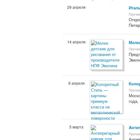
29 апреля
Италь
Прочие
Откро
Петер
14 апреля
Мелк
Прочие
Предл
Эвели
6 апреля
Коло
Прочие
Моско
года,
5 марта
Aнти
Прочие
Антип