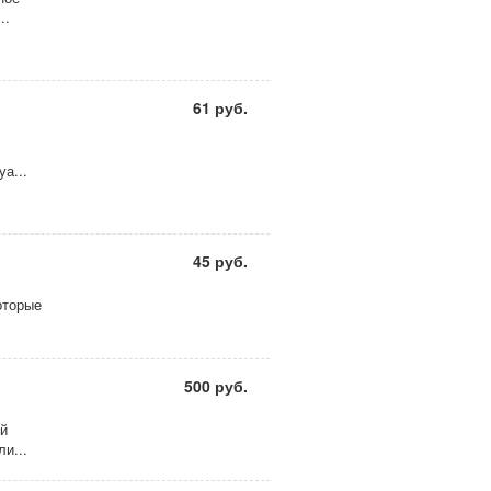
..
61 руб.
а...
45 руб.
оторые
500 руб.
ой
и...