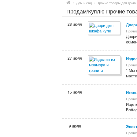
/
Дом и сад
/
Прочие товары для дома
Продам/Куплю Прочие това
28 июля
Двер
Прочие
Двери
обмен
27 июля
Издел
Прочие
* Мы 
масте
15 июля
Италь
Прочие
Ищете
Botte
9 июля
Элек
Прочие