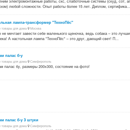
ним электромонтажные работы, скс, слаботочные системы (скуд, сот, а
 эом) любой сложности. Опыт работы более 15 лет. Диплом, сертифика..
ольная лампа-трансформер "ТехноПёс"
 товары для дома
Москва
о не мечтает завести себе маленького щеночка, ведь собака – это лучши
ека! А настольная лампа "ТехноПёс" – это друг, дающий свет! П...
м палас б-у
 товары для дома
Симферополь
м палас бу, размеры 200х300, состояние на фото!
м палас б-у 3 штуки
 товары для дома
Симферополь