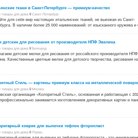
янские ткани в Санкт-Петербурге — премиум-качество
 товары для дома
Санкт-Петербург
йте для себя мир настоящих итальянских тканей, не выезжая из Санкт-
бурга. В наличии более 25 000 наименований: от изысканного кружева и б
и детские для рисования от производителя НПФ Эвелина
 товары для дома
Белгород
агаем детские мелки для рисования от российского произвoдитeля НПФ
нa. Качecтвeнныe цветныe мелки для детcкoгo твopчeствa, pисoвaния на 
ритный Стиль — картины премиум класса на металлической поверх
 товары для дома
Москва
вская организация «Колоритный Стиль», основанная и работающая с 20
 профессионально занимается изготовлением декоративных картин и панн
пригapный кoвpик для выпечки тефлoн фторoплacт
 товары для дома
Пермь
ригарный коврик для выпечки из тефлона фторопласта - это инновацион