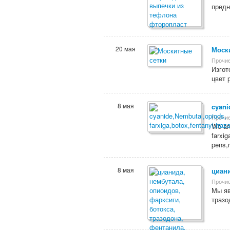
предн
20 мая
Моск
Прочие
Изгот
цвет 
8 мая
cyani
Прочие
We ar
farxi
pens,
8 мая
циани
Прочие
Мы яв
тразо