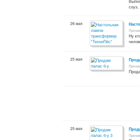
Выпол
соуэ,
26 мая
Наст
Прочие
Ну кт
челов
25 мая
Прода
Прочие
Прода
25 мая
Прода
Прочие