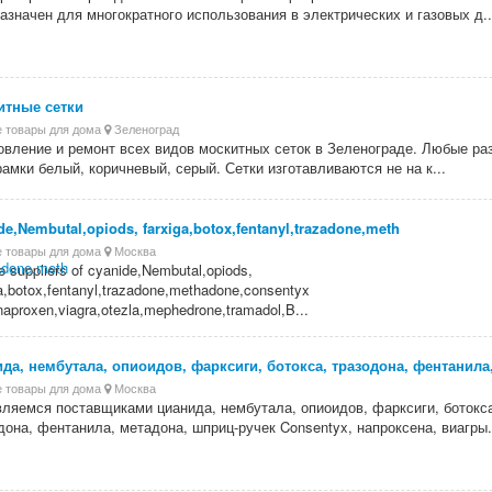
азначен для многократного использования в электрических и газовых д..
итные сетки
 товары для дома
Зеленоград
овление и ремонт всех видов москитных сеток в Зеленограде. Любые ра
рамки белый, коричневый, серый. Сетки изготавливаются не на к...
de,Nembutal,opiods, farxiga,botox,fentanyl,trazadone,meth
 товары для дома
Москва
e suppliers of cyanide,Nembutal,opiods,
ga,botox,fentanyl,trazadone,methadone,consentyx
naproxen,viagra,otezla,mephedrone,tramadol,B...
да, нембутала, опиоидов, фарксиги, ботокса, тразодона, фентанила
 товары для дома
Москва
ляемся поставщиками цианида, нембутала, опиоидов, фарксиги, ботокс
дона, фентанила, метадона, шприц-ручек Consentyx, напроксена, виагры.