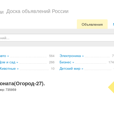
Доска объявлений России
Объявления
Авто »
Электроника »
564
7
Дом и сад »
Бизнес »
266
174
Животные »
Детский мир »
10
оната(Огород-27).
мер: 735959