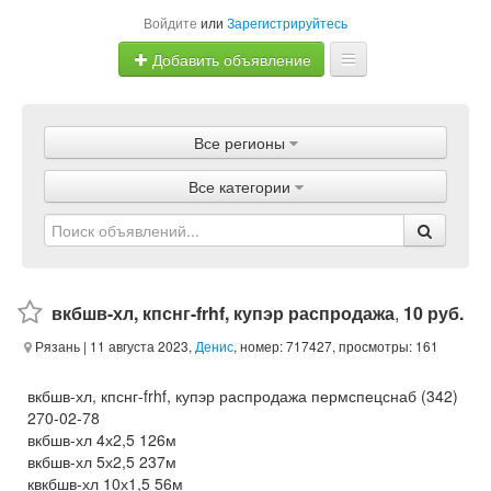
Войдите
или
Зарегистрируйтесь
Добавить объявление
Главная
Все регионы
Объявления
Все категории
Магазины
Услуги
Статьи
вкбшв-хл, кпснг-frhf, купэр распродажа
,
10 руб.
Рязань
| 11 августа 2023,
Денис
, номер: 717427, просмотры: 161
вкбшв-хл, кпснг-frhf, купэр распродажа пермспецснаб (342)
270-02-78
вкбшв-хл 4х2,5 126м
вкбшв-хл 5х2,5 237м
квкбшв-хл 10х1,5 56м