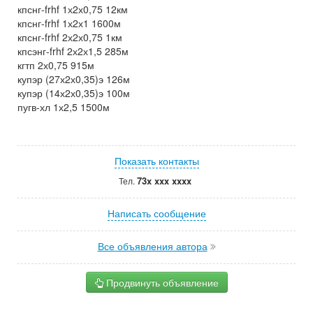
кпснг-frhf 1х2х0,75 12км
кпснг-frhf 1х2х1 1600м
кпснг-frhf 2х2х0,75 1км
кпсэнг-frhf 2х2х1,5 285м
кгтп 2х0,75 915м
купэр (27х2х0,35)э 126м
купэр (14х2х0,35)э 100м
пугв-хл 1х2,5 1500м
Показать контакты
73x xxx xxxx
Тел.
Написать сообщение
Все объявления автора
Продвинуть объявление