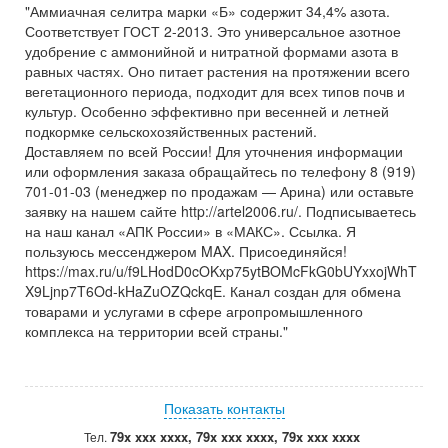
"Аммиачная селитра марки «Б» содержит 34,4% азота.
Соответствует ГОСТ 2-2013. Это универсальное азотное
удобрение с аммонийной и нитратной формами азота в
равных частях. Оно питает растения на протяжении всего
вегетационного периода, подходит для всех типов почв и
культур. Особенно эффективно при весенней и летней
подкормке сельскохозяйственных растений.
Доставляем по всей России! Для уточнения информации
или оформления заказа обращайтесь по телефону 8 (919)
701-01-03 (менеджер по продажам — Арина) или оставьте
заявку на нашем сайте http://artel2006.ru/. Подписываетесь
на наш канал «АПК России» в «МАКС». Ссылка. Я
пользуюсь мессенджером MAX. Присоединяйся!
https://max.ru/u/f9LHodD0cOKxp75ytBOMcFkG0bUYxxojWhT
X9Ljnp7T6Od-kHaZuOZQckqE. Канал создан для обмена
товарами и услугами в сфере агропромышленного
комплекса на территории всей страны."
Показать контакты
79x xxx xxxx, 79x xxx xxxx, 79x xxx xxxx
Тел.